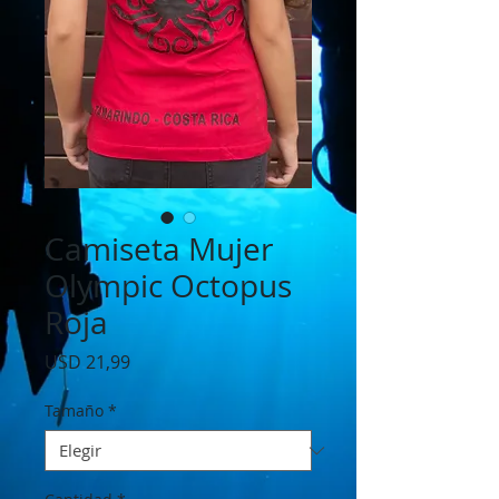
Camiseta Mujer
Olympic Octopus
Roja
Precio
USD 21,99
Tamaño
*