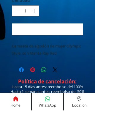
Cantidad
*
Agregar al carrito
Camiseta de algodón de mujer Olympic
Style, con Manta-Ray Red
Política de cancelación:
Hasta 15 días antes: reembolso del 100%
Hasta 1 semana antes: reembolso del 50%
7 a 1 día antes: reembolso del 0%
http://www.costarica-scuba.com/
Home
WhatsApp
Location
Política de
Contáctenos