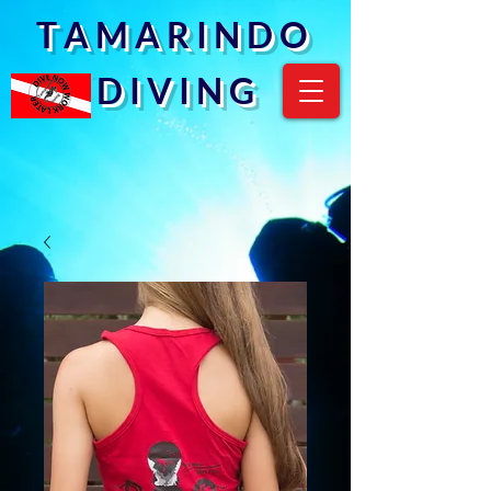
T A M A R I N D O
D I V I N G