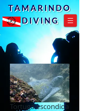
T A M A R I N D O
D I V I N G
Tortuga escondida