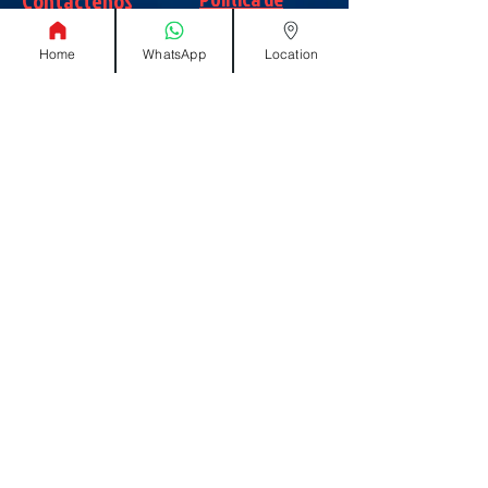
Contáctenos
privacidad
Home
WhatsApp
Location
Sobre
Como
encontrarnos
nosotros
info@tamarindodiving.net
+506 85835873
Optimazed by
www.
JLDOMOTIX
.com