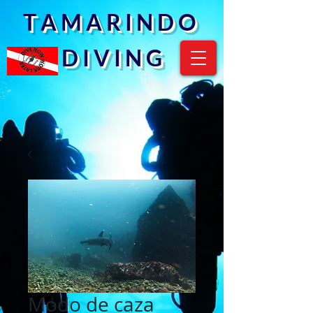
T A M A R I N D O
D I V I N G
Modo de caza