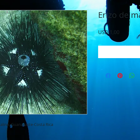
Erizo de ma
Precio
USD 1,00
Agr
talina, Guanacaste-Costa Rica