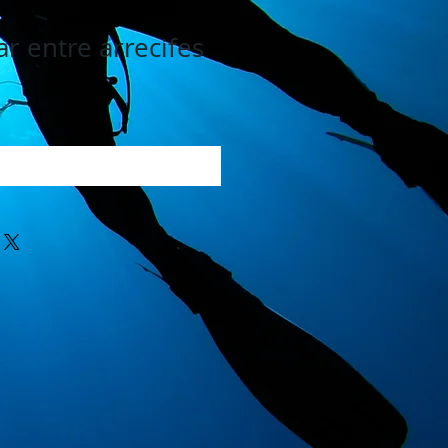
r entre arrecifes
egar al carrito