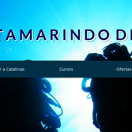
T A M A R I N D O D I
r a Catalinas
Cursos
Ofertas