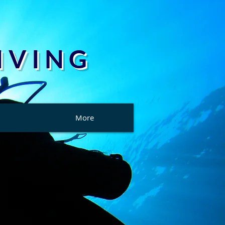
 V I N G
More