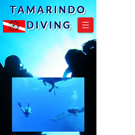
T A M A R I N D O
D I V I N G