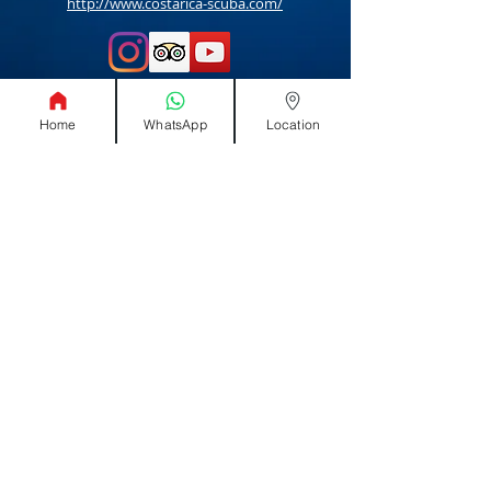
http://www.costarica-scuba.com/
Política de
Contáctenos
privacidad
Home
WhatsApp
Location
Sobre
Como
encontrarnos
nosotros
info@tamarindodiving.net
+506 85835873
Optimazed by
www.
JLDOMOTIX