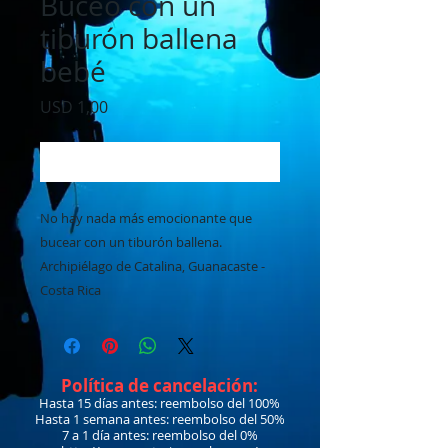
Buceo con un
tiburón ballena
bebé
Precio
USD 1,00
Agregar al carrito
No hay nada más emocionante que
bucear con un tiburón ballena.
Archipiélago de Catalina, Guanacaste -
Costa Rica
Política de cancelación:
Hasta 15 días antes: reembolso del 100%
Hasta 1 semana antes: reembolso del 50%
7 a 1 día antes: reembolso del 0%